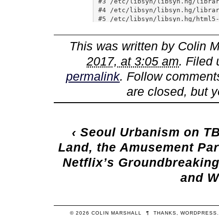
This was written by
Colin M
2017, at 3:05 am
. Filed
permalink
. Follow comments
are closed, but 
‹
Seoul Urbanism on T
Land, the Amusement Par
Netflix’s Groundbreakin
and W
© 2026
COLIN
MARSHALL
¶
THANKS,
WORDPRESS