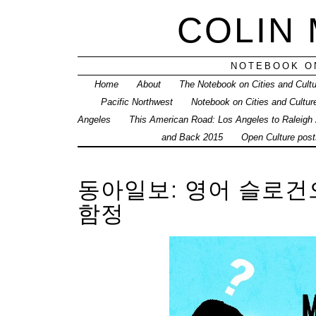
COLIN
NOTEBOOK ON
Home
About
The Notebook on Cities and Cult
Pacific Northwest
Notebook on Cities and Cultur
Angeles
This American Road: Los Angeles to Raleigh
and Back 2015
Open Culture posts
동아일보: 영어 슬로건
함정