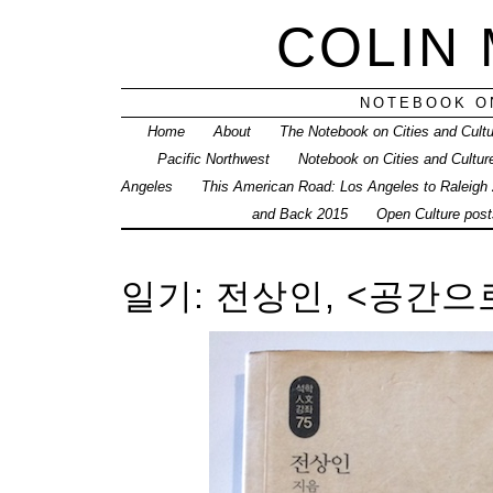
COLIN
NOTEBOOK ON
Home
About
The Notebook on Cities and Cult
Pacific Northwest
Notebook on Cities and Cultur
Angeles
This American Road: Los Angeles to Raleigh
and Back 2015
Open Culture posts
일기: 전상인, <공간으